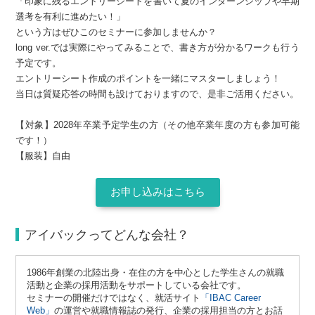
「印象に残るエントリーシートを書いて夏のインターンシップや早期
選考を有利に進めたい！」
という方はぜひこのセミナーに参加しませんか？
long ver.では実際にやってみることで、書き方が分かるワークも行う
予定です。
エントリーシート作成のポイントを一緒にマスターしましょう！
当日は質疑応答の時間も設けておりますので、是非ご活用ください。
【対象】2028年卒業予定学生の方（その他卒業年度の方も参加可能
です！）
【服装】自由
お申し込みはこちら
アイバックってどんな会社？
1986年創業の北陸出身・在住の方を中心とした学生さんの就職
活動と企業の採用活動をサポートしている会社です。
セミナーの開催だけではなく、就活サイト
「IBAC Career
Web」
の運営や就職情報誌の発行、企業の採用担当の方とお話