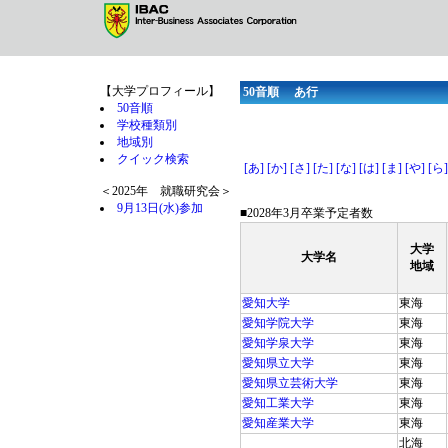
【大学プロフィール】
50音順 あ行
50音順
学校種類別
地域別
クイック検索
[あ]
[か]
[さ]
[た]
[な]
[は]
[ま]
[や]
[ら]
＜2025年 就職研究会＞
9月13日(水)参加
■2028年3月卒業予定者数
大学
大学名
地域
愛知大学
東海
愛知学院大学
東海
愛知学泉大学
東海
愛知県立大学
東海
愛知県立芸術大学
東海
愛知工業大学
東海
愛知産業大学
東海
北海