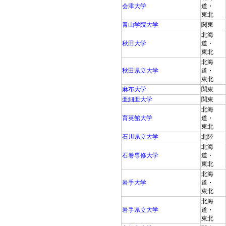
会津大学
道・
東北
青山学院大学
関東
北海
秋田大学
道・
東北
北海
秋田県立大学
道・
東北
麻布大学
関東
亜細亜大学
関東
北海
育英館大学
道・
東北
石川県立大学
北陸
北海
石巻専修大学
道・
東北
北海
岩手大学
道・
東北
北海
岩手県立大学
道・
東北