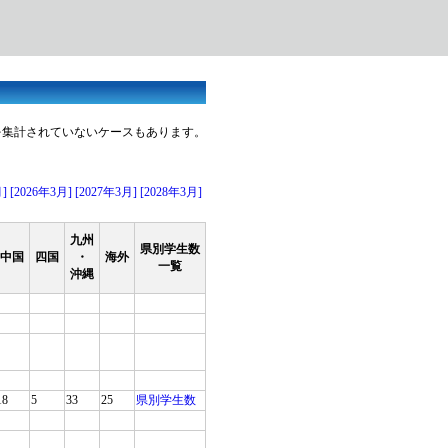
を集計されていないケースもあります。
月]
[2026年3月]
[2027年3月]
[2028年3月]
九州
県別学生数
中国
四国
・
海外
一覧
沖縄
18
5
33
25
県別学生数