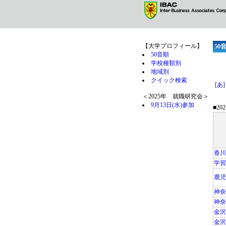
【大学プロフィール】
50
50音順
学校種類別
地域別
クイック検索
[あ]
＜2025年 就職研究会＞
9月13日(水)参加
■2
香川
学習
鹿児
神奈
神奈
金沢
金沢