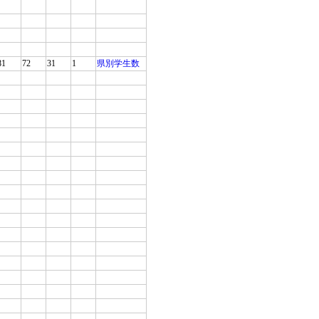
81
72
31
1
県別学生数