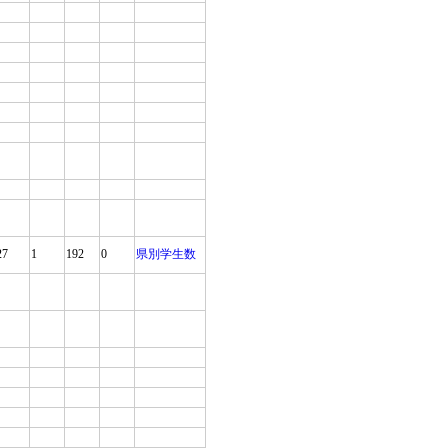
27
1
192
0
県別学生数