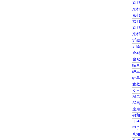
京都
京都
京都
京都
京都
京都
近畿
近畿
金城
金城
岐阜
岐阜
岐阜
倉敷
くら
群馬
群馬
慶應
敬和
工学
甲子
高知