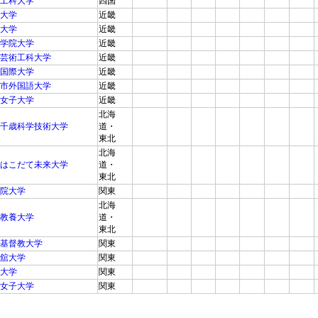
工科大学
四国
大学
近畿
大学
近畿
学院大学
近畿
芸術工科大学
近畿
国際大学
近畿
市外国語大学
近畿
女子大学
近畿
北海
千歳科学技術大学
道・
東北
北海
はこだて未来大学
道・
東北
院大学
関東
北海
教養大学
道・
東北
基督教大学
関東
舘大学
関東
大学
関東
女子大学
関東