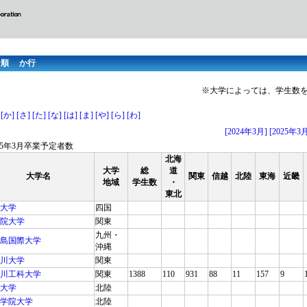
音順 か行
※大学によっては、学生数
[か]
[さ]
[た]
[な]
[は]
[ま]
[や]
[ら]
[わ]
[2024年3月]
[2025年3
025年3月卒業予定者数
北海
大学
総
道
大学名
関東
信越
北陸
東海
近畿
地域
学生数
・
東北
大学
四国
院大学
関東
九州・
島国際大学
沖縄
川大学
関東
川工科大学
関東
1388
110
931
88
11
157
9
大学
北陸
学院大学
北陸