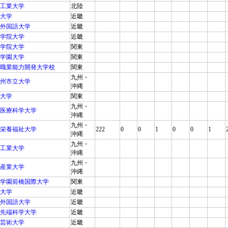
工業大学
北陸
大学
近畿
外国語大学
近畿
学院大学
近畿
学院大学
関東
学園大学
関東
職業能力開発大学校
関東
九州・
州市立大学
沖縄
大学
関東
九州・
医療科学大学
沖縄
九州・
栄養福祉大学
222
0
0
1
0
0
1
沖縄
九州・
工業大学
沖縄
九州・
産業大学
沖縄
学園前橋国際大学
関東
大学
近畿
外国語大学
近畿
先端科学大学
近畿
芸術大学
近畿