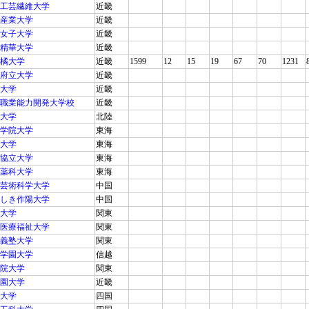
工芸繊維大学
近畿
産業大学
近畿
女子大学
近畿
精華大学
近畿
橘大学
近畿
1599
12
15
19
67
70
1231
府立大学
近畿
大学
近畿
職業能力開発大学校
近畿
大学
北陸
学院大学
東海
大学
東海
協立大学
東海
薬科大学
東海
芸術科学大学
中国
しき作陽大学
中国
大学
関東
医療福祉大学
関東
義塾大学
関東
学園大学
信越
院大学
関東
園大学
近畿
大学
四国