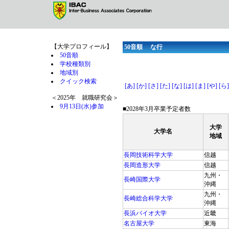
【大学プロフィール】
50音順 な行
50音順
学校種類別
地域別
クイック検索
[あ]
[か]
[さ]
[た]
[な]
[は]
[ま]
[や]
[ら]
＜2025年 就職研究会＞
9月13日(水)参加
■2028年3月卒業予定者数
大学
大学名
地域
長岡技術科学大学
信越
長岡造形大学
信越
九州・
長崎国際大学
沖縄
九州・
長崎総合科学大学
沖縄
長浜バイオ大学
近畿
名古屋大学
東海