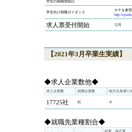
学生の就職登録日
ＨＰを参照
学生向け就職ガイダンス
http://syush
求人票受付開始
12月
【2021年3月卒業生実績】
◆求人企業数他◆
求人企業数
就職企業数
地方出身者U
17725社
社
％
◆就職先業種割合◆
鉱業、採石業、