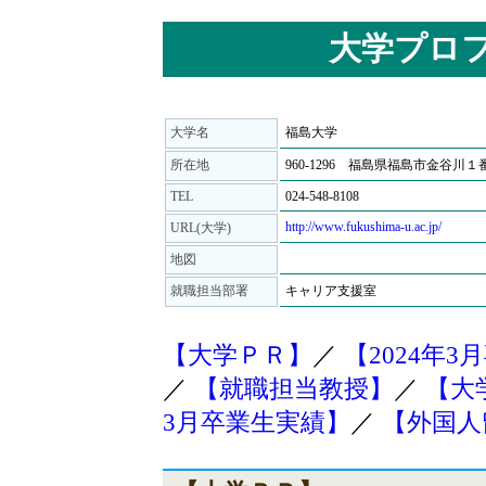
大学プロ
大学名
福島大学
所在地
960-1296 福島県福島市金谷川１
TEL
024-548-8108
http://www.fukushima-u.ac.jp/
URL(大学)
地図
就職担当部署
キャリア支援室
【大学ＰＲ】
／
【2024年
／
【就職担当教授】
／
【大
3月卒業生実績】
／
【外国人