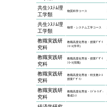
共生ｼｽﾃﾑ理
物質科学コース
工学類
共生ｼｽﾃﾑ理
物理・システム工学コース
工学類
教職実践研
教職高度化専攻・授業ﾃﾞｻﾞｲ
ﾝｺｰｽ(学卒)
究科
教職実践研
教職高度化専攻・授業ﾃﾞｻﾞｲ
ﾝｺｰｽ(現職)
究科
教職実践研
教職高度化専攻・特支教ｺｰｽ
授業ﾃﾞｻﾞｲﾝ
究科
教職実践研
教職高度化専攻・ﾐﾄﾞﾙ･ﾘ-ﾀﾞ-
養成ｺ-ｽ
究科
経済学研究