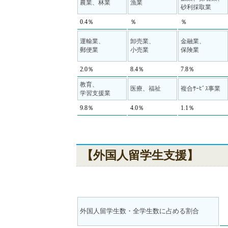
農業、林業
漁業
砂利採取業
0.4％
％
％
運輸業、
卸売業、
金融業、
郵便業
小売業
保険業
2.0％
8.4％
7.8％
教育、
医療、福祉
複合ｻｰﾋﾞｽ事業
学習支援業
9.8％
4.0％
1.1％
【外国人留学生支援】
外国人留学生数・全学生数に占める割合