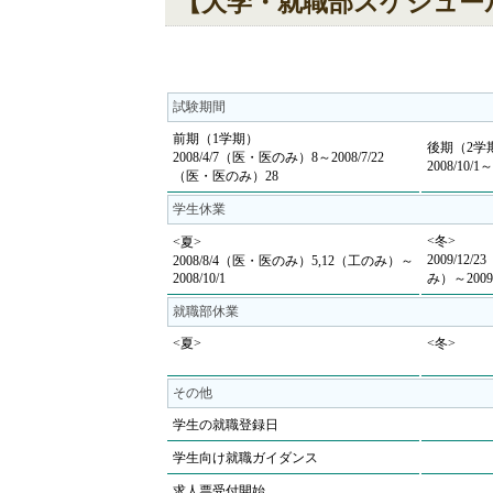
【大学・就職部スケジュー
試験期間
前期（1学期）
後期（2学
2008/4/7（医・医のみ）8～2008/7/22
2008/10/
（医・医のみ）28
学生休業
<冬>
<夏>
2009/12
2008/8/4（医・医のみ）5,12（工のみ）～
2008/10/1
み）～2009/
就職部休業
<夏>
<冬>
その他
学生の就職登録日
学生向け就職ガイダンス
求人票受付開始