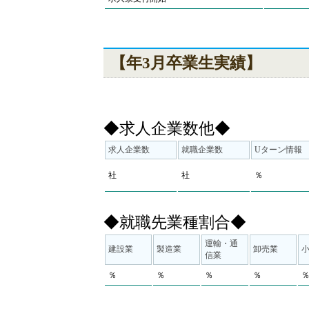
【年3月卒業生実績】
◆求人企業数他◆
求人企業数
就職企業数
Uターン情報
社
社
％
◆就職先業種割合◆
運輸・通
建設業
製造業
卸売業
信業
％
％
％
％