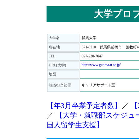
大学プロ
大学名
群馬大学
所在地
371-8510 群馬県前橋市 荒牧町4
TEL
027-220-7647
http://www.gunma-u.ac.jp/
URL(大学)
地図
キャリアサポート室
就職担当部署
【年3月卒業予定者数】
／
【
／
【大学・就職部スケジュ
国人留学生支援】