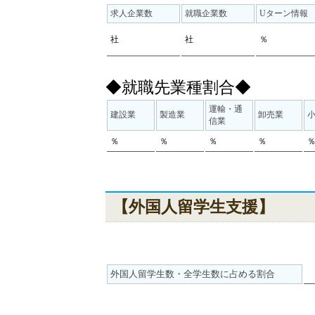
求人企業数
就職企業数
Uターン情報
社
社
％
◆就職先業種割合◆
運輸・通
建設業
製造業
卸売業
信業
％
％
％
％
【外国人留学生支援】
外国人留学生数・全学生数に占める割合