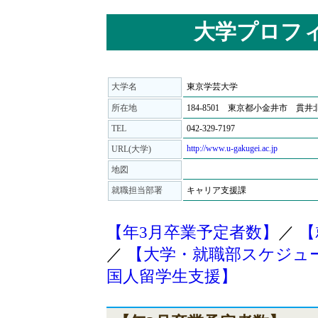
大学プロフ
大学名
東京学芸大学
所在地
184-8501 東京都小金井市 貫井北町
TEL
042-329-7197
http://www.u-gakugei.ac.jp
URL(大学)
地図
就職担当部署
キャリア支援課
【年3月卒業予定者数】
／
【
／
【大学・就職部スケジュ
国人留学生支援】