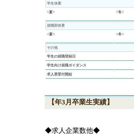
学生休業
<夏>
<冬>
就職部休業
<夏>
<冬>
その他
学生の就職登録日
学生向け就職ガイダンス
求人票受付開始
【年3月卒業生実績】
◆求人企業数他◆