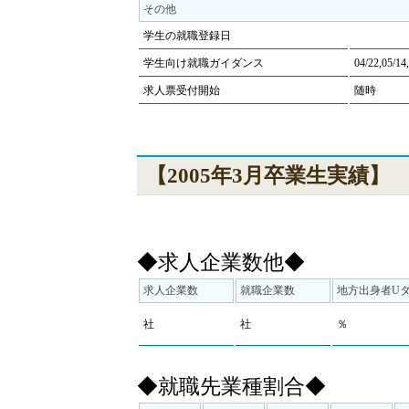
その他
学生の就職登録日
学生向け就職ガイダンス
04/22,05/14
求人票受付開始
随時
【2005年3月卒業生実績】
◆求人企業数他◆
求人企業数
就職企業数
地方出身者U
社
社
％
◆就職先業種割合◆