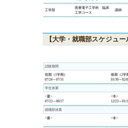
医療電子工学科 臨床
工学部
講師
工学コース
【大学・就職部スケジュー
試験期間
前期（1学期）
後期（2学
07/24～07/31
01/30～02/0
学生休業
<夏>
<冬>
07/23～09/17
12/23～01/1
就職部休業
<夏>
<冬>