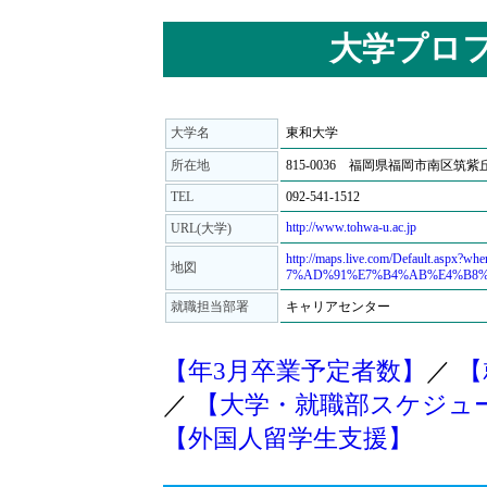
大学プロ
大学名
東和大学
所在地
815-0036 福岡県福岡市南区筑
TEL
092-541-1512
http://www.tohwa-u.ac.jp
URL(大学)
http://maps.live.com/Default
地図
7%AD%91%E7%B4%AB%E4%B8%981
就職担当部署
キャリアセンター
【年3月卒業予定者数】
／
【
／
【大学・就職部スケジュ
【外国人留学生支援】