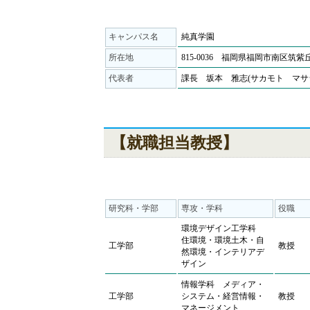
キャンパス名
純真学園
所在地
815-0036 福岡県福岡市南区筑
代表者
課長 坂本 雅志(サカモト マサ
【就職担当教授】
研究科・学部
専攻・学科
役職
環境デザイン工学科
住環境・環境土木・自
工学部
教授
然環境・インテリアデ
ザイン
情報学科 メディア・
工学部
システム・経営情報・
教授
マネージメント