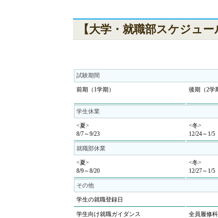
【大学・就職部スケジュー
試験期間
前期（1学期）
後期（2学
学生休業
<夏>
<冬>
8/7～9/23
12/24～1/5
就職部休業
<夏>
<冬>
8/9～8/20
12/27～1/5
その他
学生の就職登録日
学生向け就職ガイダンス
全員履修科