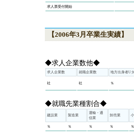
求人票受付開始
【2006年3月卒業生実績】
◆求人企業数他◆
求人企業数
就職企業数
地方出身者U
社
社
％
◆就職先業種割合◆
運輸・通
建設業
製造業
卸売業
信業
％
％
％
％