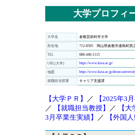
大学プロフィ
大学名
倉敷芸術科学大学
所在地
712-8505 岡山県倉敷市連島町西之
TEL
086-440-1115
https://www.kusa.ac.jp/
URL(大学)
https://www.kusa.ac.jp/about-universit
地図
就職担当部署
キャリア支援課
【大学ＰＲ】
／
【2025年
／
【就職担当教授】
／
【大
3月卒業生実績】
／
【外国人