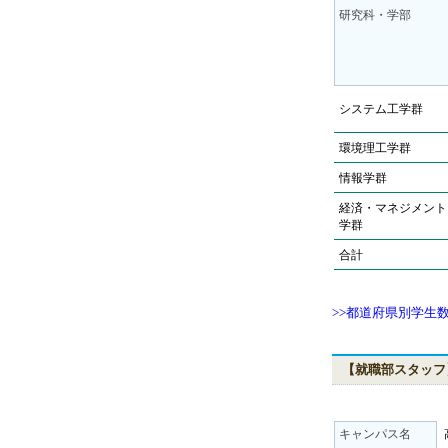
研究科・学部
システム工学群
環境理工学群
情報学群
経済・マネジメント
学群
合計
>>都道府県別学生
【就職部スタッフ
キャンパス名