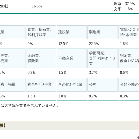
理系 37.9％
280社
16.6％
文系 1.8％
◆
鉱業、採石業、
電気･ｶﾞｽ･
漁業
建設業
製造業
砂利採取業
給･水道業
％
0％
12.5％
22.6％
1.8％
学術研究、
卸売業、
金融業、
宿泊業、
不動産業
専門･技術ｻｰﾋﾞｽ
小売業
保険業
飲食ｻｰﾋﾞｽ
業
.2％
6.2％
1.5％
3.7％
0.6％
医療、福祉
複合ｻｰﾋﾞｽ事業
その他ｻｰﾋﾞｽ業
公務
分類不能の
.3％
1.5％
5.0％
9.7％
0.3％
には大学院卒業者を含んでいません。
援】