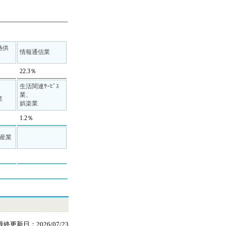
熱供
情報通信業
22.3％
生活関連ｻｰﾋﾞｽ
業、
業
娯楽業
1.2％
産業
最終更新日：2026/07/23