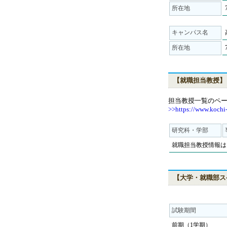
所在地
キャンパス名
所在地
【就職担当教授】
担当教授一覧のペ
>>https://www.kochi-t
研究科・学部
就職担当教授情報は
【大学・就職部ス
試験期間
前期（1学期）