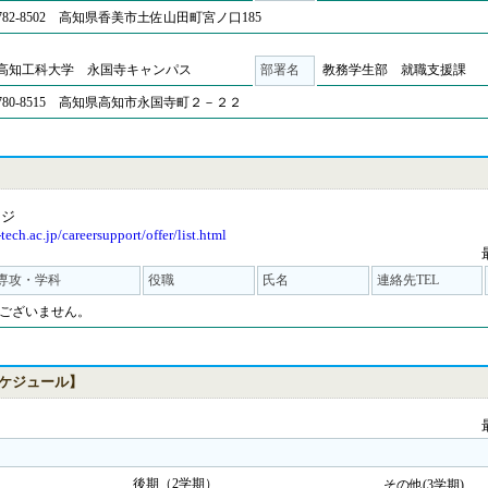
782-8502 高知県香美市土佐山田町宮ノ口185
高知工科大学 永国寺キャンパス
部署名
教務学生部 就職支援課
780-8515 高知県高知市永国寺町２－２２
ージ
ech.ac.jp/careersupport/offer/list.html
専攻・学科
役職
氏名
連絡先TEL
ございません。
ケジュール】
後期（2学期）
その他(3学期)