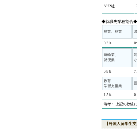
6852社
◆就職先業種割合
農業、林業
0.3％
0
運輸業、
郵便業
0.9％
7
教育、
学習支援業
1.5％
0
備考： 上記の数値
【外国人留学生支