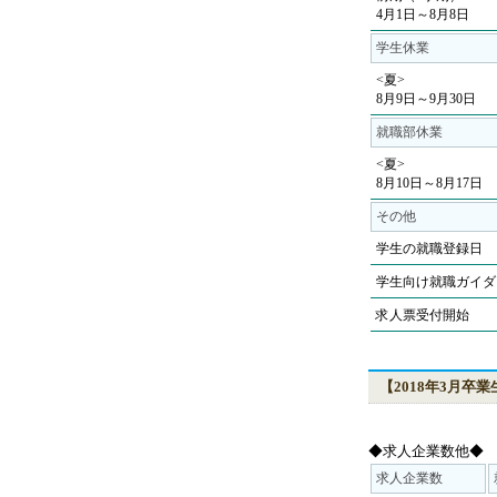
4月1日～8月8日
学生休業
<夏>
8月9日～9月30日
就職部休業
<夏>
8月10日～8月17日
その他
学生の就職登録日
学生向け就職ガイダ
求人票受付開始
【2018年3月卒
◆求人企業数他◆
求人企業数