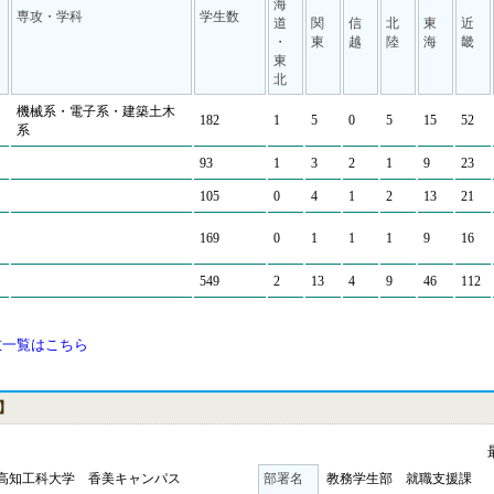
海
専攻・学科
学生数
道
関
信
北
東
近
・
東
越
陸
海
畿
東
北
機械系・電子系・建築土木
182
1
5
0
5
15
52
系
93
1
3
2
1
9
23
105
0
4
1
2
13
21
169
0
1
1
1
9
16
549
2
13
4
9
46
112
数一覧はこちら
】
高知工科大学 香美キャンパス
部署名
教務学生部 就職支援課