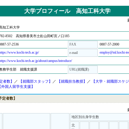
大学プロフィール 高知工科大学
高知工科大学
782-8502 高知県香美市土佐山田町宮ノ口185
0887-57-2536
FAX
0887-57-2000
https://www.kochi-tech.ac.jp/
employ@ml.kochi-tec
e-mail
https://www.kochi-tech.ac.jp/about/campus/introduce/
教務学生部 就職支援課
URL(就職課)
予定者数】
／
【就職部スタッフ】
／
【就職担当教授】
／
【大学・就職部スケジ
【外国人留学生支援】
業予定者数】
地区別出身学生数
北