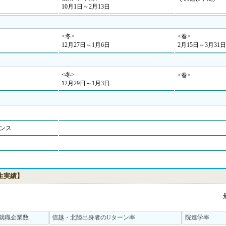
10月1日～2月13日
<冬>
<春>
12月27日～1月6日
2月15日～3月31日
<冬>
<春>
12月29日～1月3日
ンス
業生実績】
就職企業数
信越・北陸出身者のUターン率
院進学率