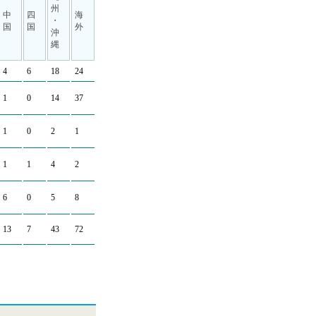
州
中
四
海
・
国
国
外
沖
縄
4
6
18
24
1
0
14
37
1
0
2
1
1
1
4
2
6
0
5
8
13
7
43
72