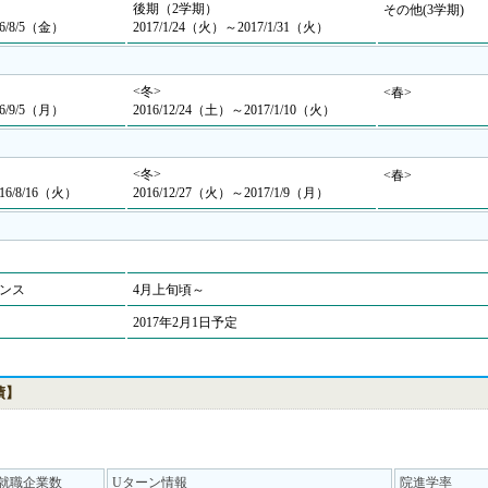
後期（2学期）
その他(3学期)
16/8/5（金）
2017/1/24（火）～2017/1/31（火）
<冬>
<春>
16/9/5（月）
2016/12/24（土）～2017/1/10（火）
<冬>
<春>
16/8/16（火）
2016/12/27（火）～2017/1/9（月）
ンス
4月上旬頃～
2017年2月1日予定
績】
就職企業数
Uターン情報
院進学率