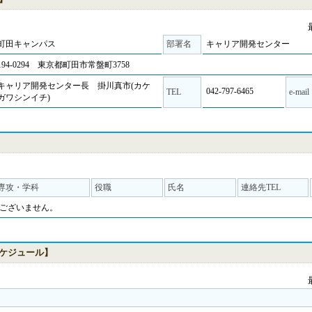
町田キャンパス
部署名
キャリア開発センター
194-0294 東京都町田市常盤町3758
キャリア開発センター長 掛川真市(カケ
042-797-6465
TEL
e-mail
ガワシンイチ)
専攻・学科
役職
氏名
連絡先TEL
ございません。
ケジュール】