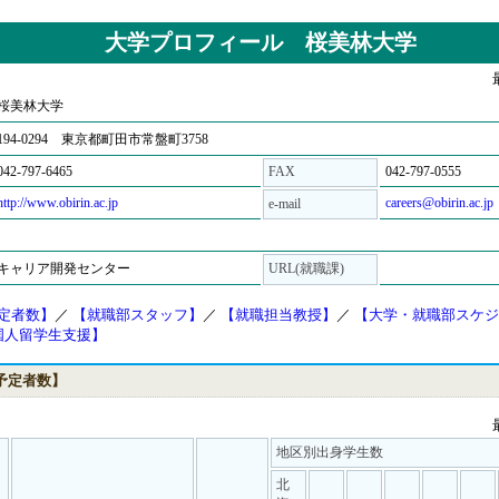
大学プロフィール 桜美林大学
桜美林大学
194-0294 東京都町田市常盤町3758
042-797-6465
FAX
042-797-0555
http://www.obirin.ac.jp
careers@obirin.ac.jp
e-mail
キャリア開発センター
URL(就職課)
予定者数】
／
【就職部スタッフ】
／
【就職担当教授】
／
【大学・就職部スケジ
国人留学生支援】
業予定者数】
地区別出身学生数
北