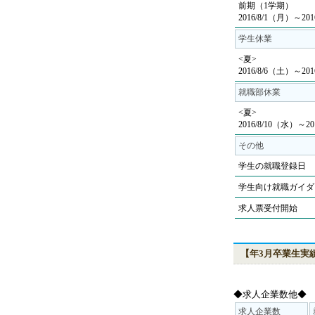
前期（1学期）
2016/8/1（月）～20
学生休業
<夏>
2016/8/6（土）～20
就職部休業
<夏>
2016/8/10（水）～20
その他
学生の就職登録日
学生向け就職ガイダ
求人票受付開始
【年3月卒業生実
◆求人企業数他◆
求人企業数