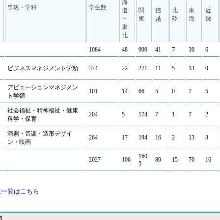
海
専攻・学科
学生数
道
関
信
北
東
近
・
東
越
陸
海
畿
東
北
1084
48
900
41
7
30
6
ビジネスマネジメント学類
374
22
271
11
5
13
0
アビエーションマネジメン
101
14
66
5
0
7
5
ト学類
社会福祉・精神福祉・健康
204
5
174
7
1
7
2
科学・保育
演劇・音楽・造形デザイ
264
17
194
16
2
13
3
ン・映画
160
2027
106
80
15
70
16
5
数一覧はこちら
】