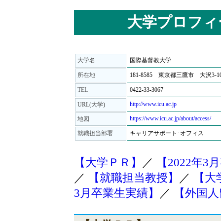
大学プロフィ
大学名
国際基督教大学
所在地
181-8585 東京都三鷹市 大沢3-10
TEL
0422-33-3067
http://www.icu.ac.jp
URL(大学)
https://www.icu.ac.jp/about/access/
地図
就職担当部署
キャリアサポート･オフィス
【大学ＰＲ】
／
【2022年
／
【就職担当教授】
／
【大
3月卒業生実績】
／
【外国人