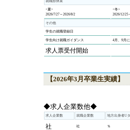
就職部休業
<夏>
<冬>
2026/7/27～2026/8/2
2026/12/25
その他
学生の就職登録日
学生向け就職ガイダンス
4月、9月
求人票受付開始
【2026年3月卒業生実績】
◆求人企業数他◆
求人企業数
就職企業数
地方出身者U
社
社
％