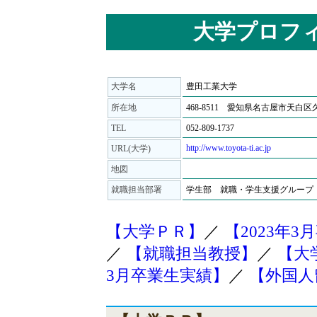
大学プロフ
大学名
豊田工業大学
所在地
468-8511 愛知県名古屋市天白区久方
TEL
052-809-1737
http://www.toyota-ti.ac.jp
URL(大学)
地図
就職担当部署
学生部 就職・学生支援グループ
【大学ＰＲ】
／
【2023年
／
【就職担当教授】
／
【大
3月卒業生実績】
／
【外国人