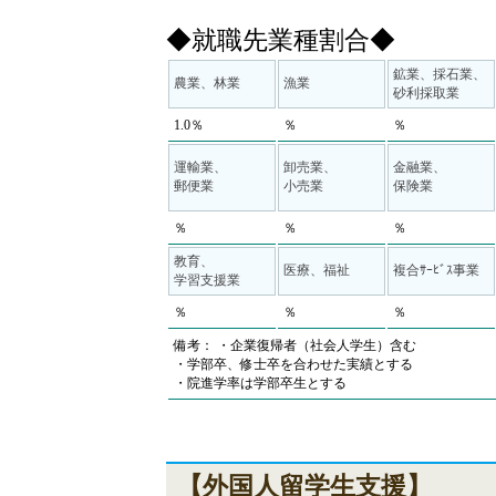
◆就職先業種割合◆
鉱業、採石業、
農業、林業
漁業
砂利採取業
1.0％
％
％
運輸業、
卸売業、
金融業、
郵便業
小売業
保険業
％
％
％
教育、
医療、福祉
複合ｻｰﾋﾞｽ事業
学習支援業
％
％
％
備考： ・企業復帰者（社会人学生）含む
・学部卒、修士卒を合わせた実績とする
・院進学率は学部卒生とする
【外国人留学生支援】