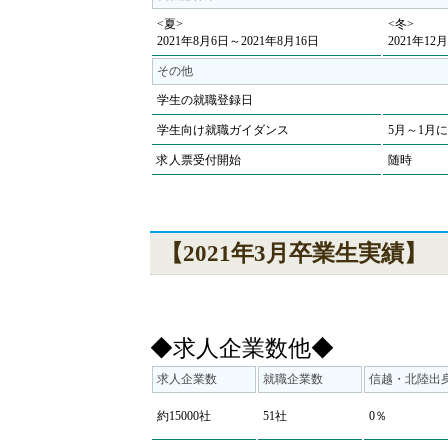
<夏>
<冬>
2021年8月6日～2021年8月16日
2021年12
その他
学生の就職登録日
学生向け就職ガイダンス
5月～1月
求人票受付開始
随時
【2021年3月卒業生実績】
◆求人企業数他◆
求人企業数
就職企業数
信越・北陸出
約15000社
51社
0％