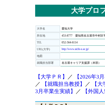
大学プロ
大学名
愛知大学
所在地
453-8777 愛知県名古屋市中村区
TEL
052-564-6114
http://www.aichi-u.ac.jp/
URL(大学)
地図
就職担当部署
名古屋キャリア支援課（本部）
【大学ＰＲ】
／
【2026年
／
【就職担当教授】
／
【大
3月卒業生実績】
／
【外国人