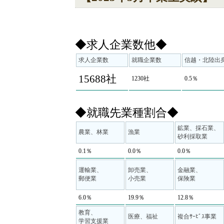
◆求人企業数他◆
求人企業数
就職企業数
信越・北陸出
15688社
1230社
0.5％
◆就職先業種割合◆
鉱業、採石業、
農業、林業
漁業
砂利採取業
0.1％
0.0％
0.0％
運輸業、
卸売業、
金融業、
郵便業
小売業
保険業
6.0％
19.9％
12.8％
教育、
医療、福祉
複合ｻｰﾋﾞｽ事業
学習支援業