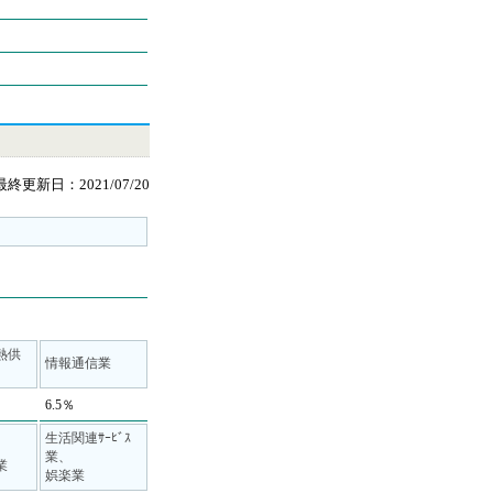
最終更新日：2021/07/20
･熱供
情報通信業
6.5％
生活関連ｻｰﾋﾞｽ
業、
業
娯楽業