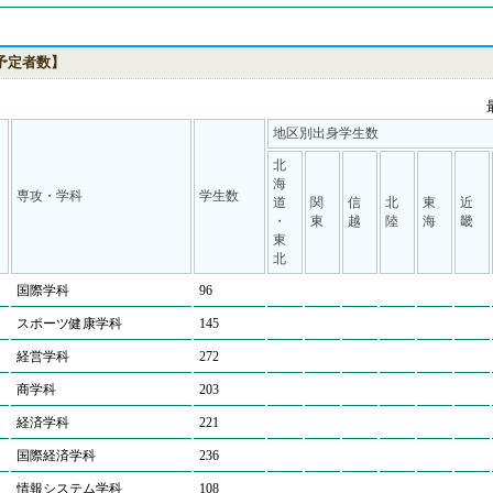
業予定者数】
地区別出身学生数
北
海
専攻・学科
学生数
道
関
信
北
東
近
・
東
越
陸
海
畿
東
北
国際学科
96
スポーツ健康学科
145
経営学科
272
商学科
203
経済学科
221
国際経済学科
236
情報システム学科
108