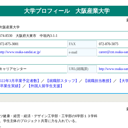
大学プロフィール 大阪産業大学
大阪産業大学
574-8530 大阪府大東市 中垣内3-1-1
072-875-3001
FAX
072-870-5075
http://www.osaka-sandai.ac.jp/
career@cnt.osaka-san
e-mail
キャリアセンター
URL(就職課)
http://www.osaka-sand
022年3月卒業予定者数】
／
【就職部スタッフ】
／
【就職担当教授】
／
【大
3月卒業生実績】
／
【外国人留学生支援】
ツ健康・経営・経済・デザイン工学部・工学部の6学部１３学科
、学生主体のプロジェクト共育に力を入れている。
。