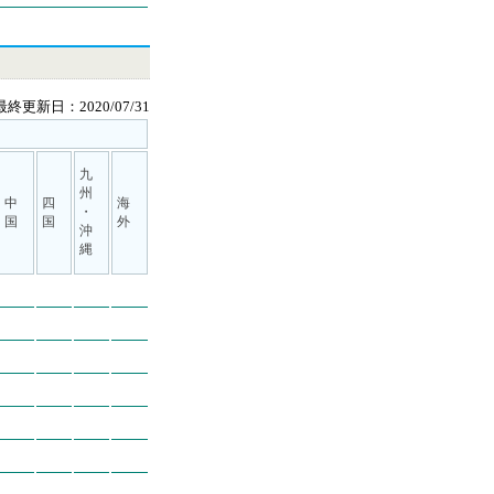
最終更新日：2020/07/31
九
州
中
四
海
・
国
国
外
沖
縄