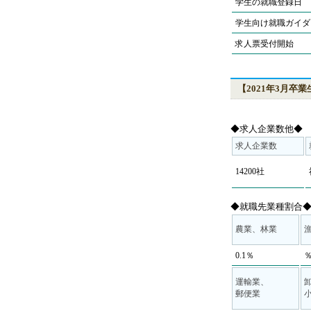
学生の就職登録日
学生向け就職ガイダ
求人票受付開始
【2021年3月卒
◆求人企業数他◆
求人企業数
14200社
◆就職先業種割合
農業、林業
0.1％
運輸業、
郵便業