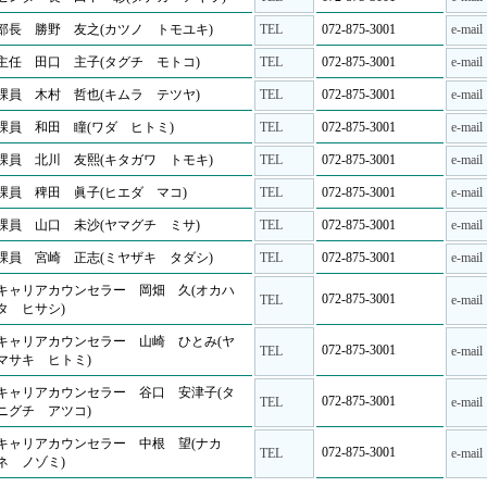
部長 勝野 友之(カツノ トモユキ)
TEL
072-875-3001
e-mail
主任 田口 主子(タグチ モトコ)
TEL
072-875-3001
e-mail
課員 木村 哲也(キムラ テツヤ)
TEL
072-875-3001
e-mail
課員 和田 瞳(ワダ ヒトミ)
TEL
072-875-3001
e-mail
課員 北川 友熙(キタガワ トモキ)
TEL
072-875-3001
e-mail
課員 稗田 眞子(ヒエダ マコ)
TEL
072-875-3001
e-mail
課員 山口 未沙(ヤマグチ ミサ)
TEL
072-875-3001
e-mail
課員 宮崎 正志(ミヤザキ タダシ)
TEL
072-875-3001
e-mail
キャリアカウンセラー 岡畑 久(オカハ
072-875-3001
TEL
e-mail
タ ヒサシ)
キャリアカウンセラー 山崎 ひとみ(ヤ
072-875-3001
TEL
e-mail
マサキ ヒトミ)
キャリアカウンセラー 谷口 安津子(タ
072-875-3001
TEL
e-mail
ニグチ アツコ)
キャリアカウンセラー 中根 望(ナカ
072-875-3001
TEL
e-mail
ネ ノゾミ)