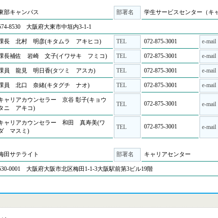
東部キャンパス
部署名
学生サービスセンター（キ
574-8530 大阪府大東市中垣内3-1-1
課長 北村 明彦(キタムラ アキヒコ)
TEL
072-875-3001
e-mail
課長補佐 岩崎 文子(イワサキ フミコ)
TEL
072-875-3001
e-mail
課員 龍見 明日香(タツミ アスカ)
TEL
072-875-3001
e-mail
課員 北口 奈緒(キタグチ ナオ)
TEL
072-875-3001
e-mail
キャリアカウンセラー 京谷 彰子(キョウ
072-875-3001
TEL
e-mail
タニ アキコ)
キャリアカウンセラー 和田 真寿美(ワ
072-875-3001
TEL
e-mail
ダ マスミ)
梅田サテライト
部署名
キャリアセンター
530-0001 大阪府大阪市北区梅田1-1-3大阪駅前第3ビル19階