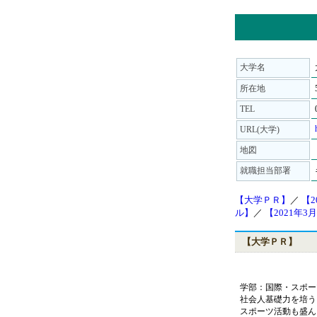
大学名
所在地
TEL
URL(大学)
地図
就職担当部署
【大学ＰＲ】
／
【2
ル】
／
【2021年
【大学ＰＲ】
学部：国際・スポー
社会人基礎力を培う
スポーツ活動も盛ん