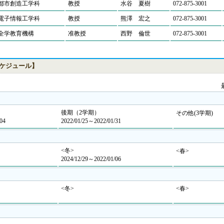
都市創造工学科
教授
水谷 夏樹
072-875-3001
電子情報工学科
教授
熊澤 宏之
072-875-3001
全学教育機構
准教授
西野 倫世
072-875-3001
ケジュール】
後期（2学期）
その他(3学期)
04
2022/01/25～2022/01/31
<冬>
<春>
2024/12/29～2022/01/06
<冬>
<春>