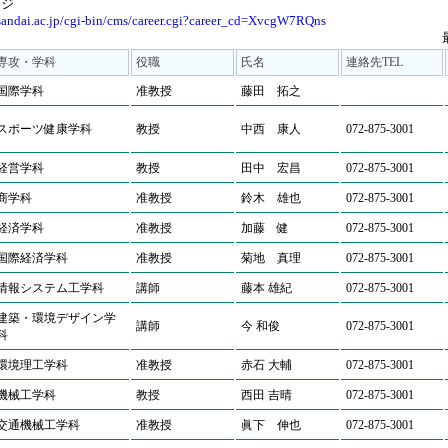
ージ
sandai.ac.jp/cgi-bin/cms/career.cgi?career_cd=XvcgW7RQns
専攻・学科
役職
氏名
連絡先TEL
国際学科
准教授
藤田 拓之
スポーツ健康学科
教授
中西 康人
072-875-3001
経営学科
教授
田中 宏昌
072-875-3001
商学科
准教授
鈴木 雄也
072-875-3001
経済学科
准教授
加藤 健
072-875-3001
国際経済学科
准教授
菊地 真理
072-875-3001
情報システム工学科
講師
藤本 雄紀
072-875-3001
建築・環境デザイン学
講師
今 和俊
072-875-3001
科
環境理工学科
准教授
赤石 大輔
072-875-3001
機械工学科
教授
西田 吉晴
072-875-3001
交通機械工学科
准教授
眞下 伸也
072-875-3001