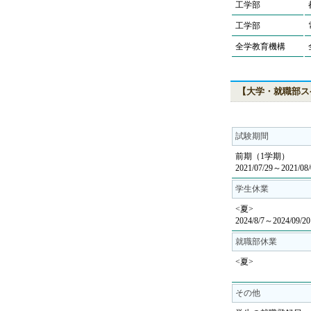
工学部
工学部
全学教育機構
【大学・就職部ス
試験期間
前期（1学期）
2021/07/29～2021/08/
学生休業
<夏>
2024/8/7～2024/09/20
就職部休業
<夏>
その他