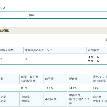
ンス
随時
業生実績】
就職企業数
地方出身者Uターン率
院進学率
理系 ％
社
％
文系 ％
◆
鉱業、採石業、
電気･ｶﾞｽ
漁業
建設業
製造業
砂利採取業
給･水道業
％
0.1％
15.4％
13.4％
1.0％
学術研究、
卸売業、
金融業、
宿泊業、
不動産業
専門･技術ｻｰﾋﾞｽ
小売業
保険業
飲食ｻｰﾋﾞｽ
業