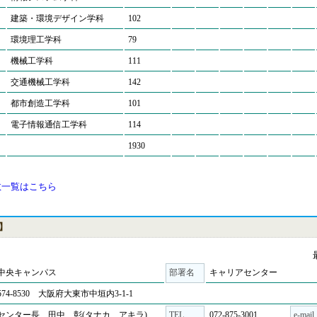
建築・環境デザイン学科
102
環境理工学科
79
機械工学科
111
交通機械工学科
142
都市創造工学科
101
電子情報通信工学科
114
1930
数一覧はこちら
】
中央キャンパス
部署名
キャリアセンター
574-8530 大阪府大東市中垣内3-1-1
センター長 田中 彰(タナカ アキラ)
TEL
072-875-3001
e-mail