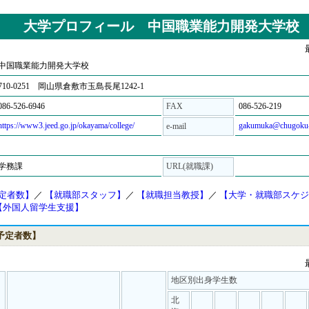
大学プロフィール 中国職業能力開発大学校
中国職業能力開発大学校
710-0251 岡山県倉敷市玉島長尾1242-1
086-526-6946
FAX
086-526-219
https://www3.jeed.go.jp/okayama/college/
gakumuka@chugoku-p
e-mail
学務課
URL(就職課)
予定者数】
／
【就職部スタッフ】
／
【就職担当教授】
／
【大学・就職部スケジ
【外国人留学生支援】
業予定者数】
地区別出身学生数
北