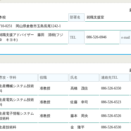
本校
部署名
就職支援室
710-0251 岡山県倉敷市玉島長尾1242-1
就職支援アドバイザー 藤田 清樹(フジ
086-526-6946
TEL
e-mail
タ キヨキ)
専攻・学科
役職
氏名
連絡先TEL
生産機械システム技術
准教授
高橋 茂信
086-526-6350
科
生産電気システム技術
准教授
佐藤 幸司
086-526-6523
科
生産電子情報システム
准教授
藤本 周央
086-526-6526
技術科
生産技術科
金 隆平
086-526-6530