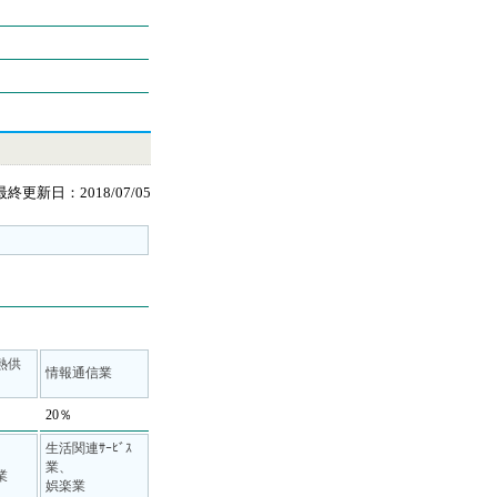
最終更新日：2018/07/05
･熱供
情報通信業
20％
生活関連ｻｰﾋﾞｽ
業、
業
娯楽業