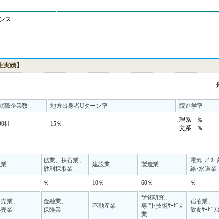
ンス
業生実績】
就職企業数
地方出身者Uターン率
院進学率
理系 ％
90社
15％
文系 ％
◆
鉱業、採石業、
電気･ｶﾞｽ
漁業
建設業
製造業
砂利採取業
給･水道業
％
％
10％
60％
％
学術研究、
卸売業、
金融業、
宿泊業、
不動産業
専門･技術ｻｰﾋﾞｽ
小売業
保険業
飲食ｻｰﾋﾞｽ
業