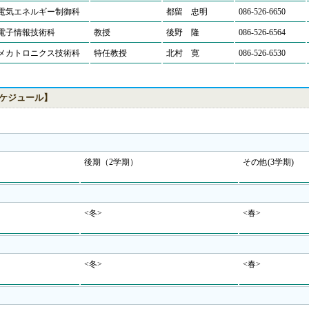
電気エネルギー制御科
都留 忠明
086-526-6650
電子情報技術科
教授
後野 隆
086-526-6564
メカトロニクス技術科
特任教授
北村 寛
086-526-6530
ケジュール】
後期（2学期）
その他(3学期)
<冬>
<春>
<冬>
<春>