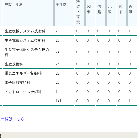
海
専攻・学科
学生数
道
関
信
北
東
近
・
東
越
陸
海
畿
東
北
生産機械システム技術科
23
0
0
0
0
0
1
生産電気システム技術科
20
0
0
0
0
0
0
生産電子情報システム技術
24
0
0
0
0
0
0
科
生産技術科
25
0
0
0
0
0
0
電気エネルギー制御科
22
0
0
0
0
0
0
電子情報技術科
26
0
0
0
0
0
0
メカトロニクス技術科
1
0
0
0
0
0
0
141
0
0
0
0
0
1
数一覧はこちら
】