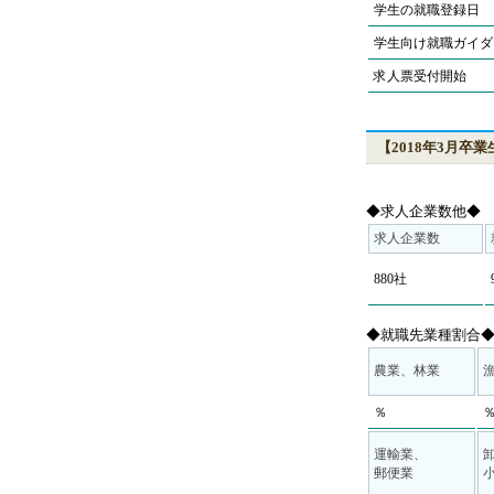
学生の就職登録日
学生向け就職ガイダ
求人票受付開始
【2018年3月卒
◆求人企業数他◆
求人企業数
880社
◆就職先業種割合
農業、林業
％
運輸業、
郵便業