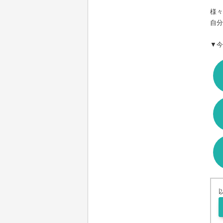
様々
自分
▼今