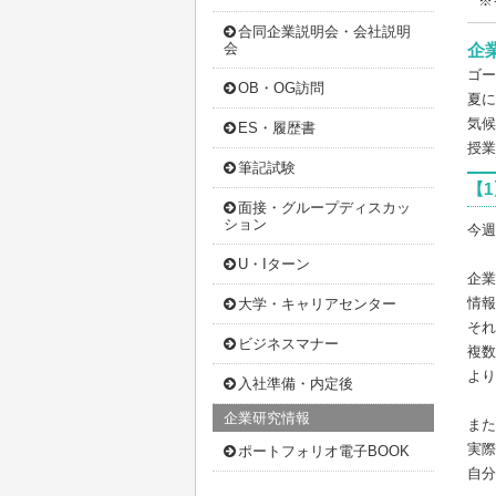
※
合同企業説明会・会社説明
会
企
ゴー
OB・OG訪問
夏に
気候
ES・履歴書
授業
筆記試験
【1
面接・グループディスカッ
ション
今週
U・Iターン
企業
情報
大学・キャリアセンター
それ
ビジネスマナー
複数
より
入社準備・内定後
企業研究情報
また
実際
ポートフォリオ電子BOOK
自分