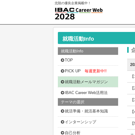
北陸の優良企業掲載中！
就職活動Info
就職活動Info
TOP
2
PICK UP
毎週更新中!!
【
就職活動メールマガジン
【
IBAC Career Web活用法
【
テーマの選択
就活準備・就活基本知識
【
インターンシップ
【
自己分析