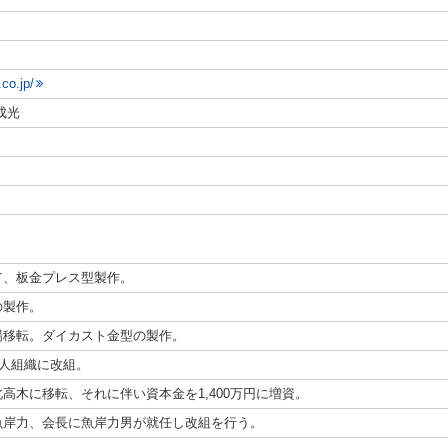
co.jp/
成光
て、板金プレス型製作。
の製作。
場移転。ダイカスト金型の製作。
法人組織に改組。
高木に移転、それに伴い資本金を1,400万円に増資。
魚岸力、会長に魚岸力男が就任し改組を行う。