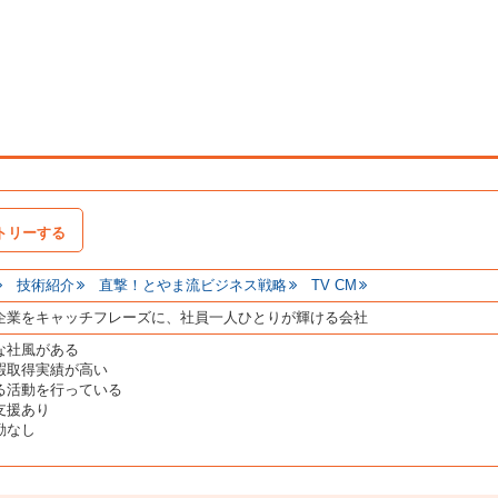
トリーする
技術紹介
直撃！とやま流ビジネス戦略
TV CM
企業をキャッチフレーズに、社員一人ひとりが輝ける会社
な社風がある
暇取得実績が高い
る活動を行っている
支援あり
勤なし