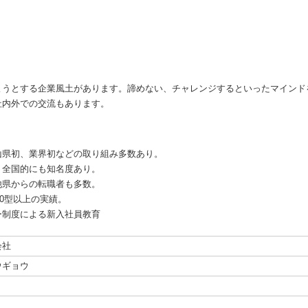
ようとする企業風土があります。諦めない、チャレンジするといったマインド
社内外での交流もあります。
山県初、業界初などの取り組み多数あり。
、全国的にも知名度あり。
他県からの転職者も多数。
00型以上の実績。
ー制度による新入社員教育
会社
ウギョウ