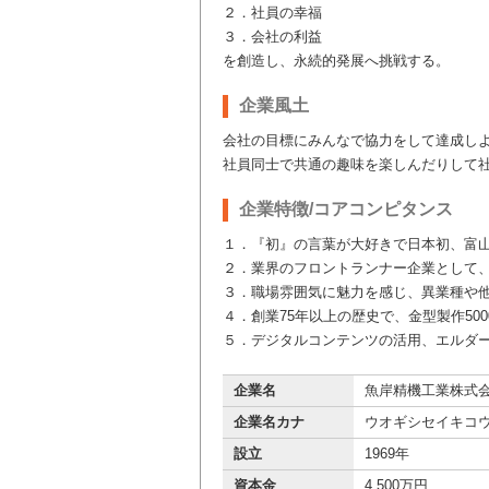
２．社員の幸福
３．会社の利益
を創造し、永続的発展へ挑戦する。
企業風土
会社の目標にみんなで協力をして達成し
社員同士で共通の趣味を楽しんだりして
企業特徴/コアコンピタンス
１．『初』の言葉が大好きで日本初、富
２．業界のフロントランナー企業として
３．職場雰囲気に魅力を感じ、異業種や
４．創業75年以上の歴史で、金型製作50
５．デジタルコンテンツの活用、エルダ
企業名
魚岸精機工業株式
企業名カナ
ウオギシセイキコ
設立
1969年
資本金
4,500万円