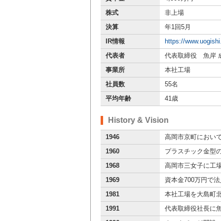
株式
非上場
決算
年1回5月
IR情報
https://www.uogishi.
代表者
代表取締役 魚岸 
事業所
本社工場
社員数
55名
平均年齢
41歳
History & Vision
1946
高岡市京町におい
1960
プラスチック金型
1968
高岡市三女子に工
1969
資本金700万円で
1981
本社工場を大島町北
1991
代表取締役社長に