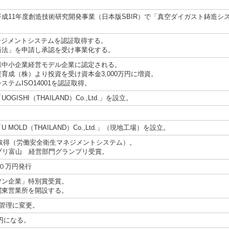
。
成11年度創造技術研究開発事業（日本版SBIR）で「真空ダイガスト鋳造シ
マネージメントシステムを認証取得する。
新法」を申請し承認を受け事業化する。
県中小企業経営モデル企業に認定される。
育成（株）より投資を受け資本金3,000万円に増資。
テムISO14001を認証取得。
GISHI（THAILAND）Co.,Ltd.」を設立。
MOLD（THAILAND）Co.,Ltd.」（現地工場）を設立。
1認証取得（労働安全衛生マネジメントシステム）。
プリ富山 経営部門グランプリ受賞。
０万円発行
ワン企業」特別賞受賞。
関東営業所を開設する。
自社管理に変更。
円になる。