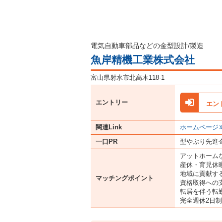
電気自動車部品などの金型設計/製造
魚岸精機工業株式会社
富山県射水市北高木118-1
エントリー
エン
関連Link
ホームページ
一口PR
型やぶり先進
アットホーム
産休・育児休
地域に貢献す
マッチングポイント
資格取得への
転居を伴う転
完全週休2日制