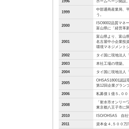
1996
ホームページ開設
中部通商産業局、平
1999
う。
ISO9002品質
2000
富山県に「経営革
富山県より、富山
2001
名古屋中小企業投資
環境マネジメントシス
2002
タイ国に現地法人「UO
2003
本社工場の増築。
2004
タイ国に現地法人「U 
OHSAS1800
2005
第12回企業グラン
2006
私募債１億５､００
「射水市オンリー
2008
東京都八王子市に
2010
ISO/OHSAS 
2011
資本金４,５００万