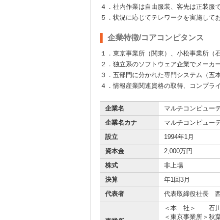
４．社内作業は自由服装、客先は正装服
５．状況に応じてテレワークを実施して
企業特徴/コアコンピタンス
１．東京事業所（関東）、小松事業所（
２．独立系のソフトウェア企業でメーカ
３．五部門に分かれた専門システム（五
４．情報産業関連資格の取得、コンプラ
企業名
マルチコンピュー
企業名カナ
マルチコンピュー
設立
1994年1月
資本金
2,000万円
株式
非上場
決算
年1回3月
代表者
代表取締役社長 
＜本 社＞ 石川 
＜東京事業所＞秋葉