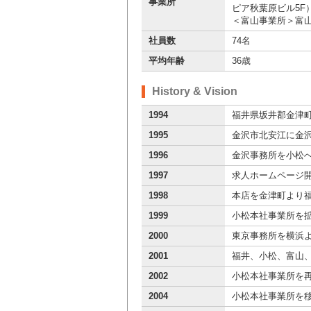
事業所
ピア秋葉原ビル5F
＜富山事業所＞富山
社員数
74名
平均年齢
36歳
History & Vision
1994
福井県坂井郡金津
1995
金沢市北安江に金
1996
金沢事務所を小松
1997
求人ホームページ
1998
本店を金津町より
1999
小松本社事業所を
2000
東京事務所を横浜
2001
福井、小松、富山
2002
小松本社事業所を
2004
小松本社事業所を移