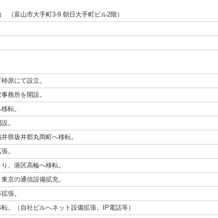
）
 （富山市大手町3-9 朝日大手町ビル2階）
町柿原にて設立。
沢事務所を開設。
へ移転。
開設。
福井県坂井郡丸岡町へ移転。
拡張。
より、港区高輪へ移転。
、東京の通信設備拡充。
再拡張。
転。（自社ビルへネット設備拡張、IP電話等）