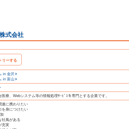
株式会社
トリーする
in 金沢
in 富山
医療、Webシステム等の情報処理ｻｰﾋﾞｽを専門とする企業です。
関連に携わりたい
力を身につけたい
増加
な社風がある
が充実