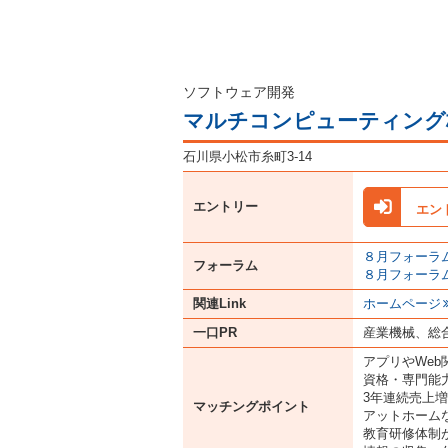
ソフトウェア開発
マルチコンピューティング
石川県小松市糸町3-14
エントリー
エン
８月フォーラム 
フォーラム
８月フォーラム 
関連Link
ホームページ
一口PR
産業機械、総合
アプリやWeb
資格・専門能
3年連続売上
マッチングポイント
アットホーム
教育研修体制