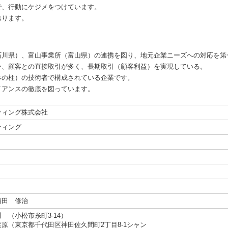
で、行動にケジメをつけています。
おります。
石川県）、富山事業所（富山県）の連携を図り、地元企業ニーズへの対応を第
ー、顧客との直接取引が多く、長期取引（顧客利益）を実現している。
本の柱）の技術者で構成されている企業です。
イアンスの徹底を図っています。
ティング株式会社
ティング
西田 修治
（小松市糸町3-14）
原（東京都千代田区神田佐久間町2丁目8-1シャン