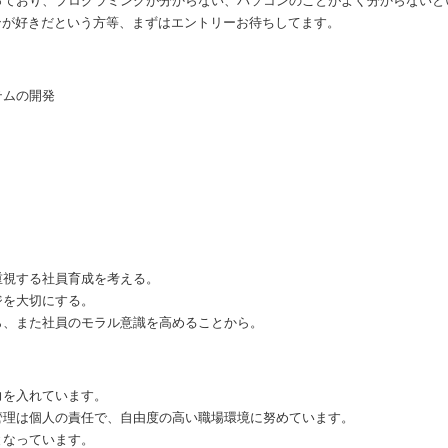
っており、プログラミングが分からない、パソコンのことがよく分からないと
ンが好きだという方等、まずはエントリーお待ちしてます。
テムの開発
。
重視する社員育成を考える。
ジを大切にする。
ら、また社員のモラル意識を高めることから。
力を入れています。
管理は個人の責任で、自由度の高い職場環境に努めています。
となっています。