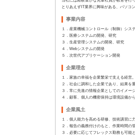
当社には経験豊かな先輩社員が教育を行
とりあえずIT業界に興味がある、パソコ
事業内容
１．産業機械コントロール（制御）シス
２．医療システムの開発、研究
３．生産管理システムの開発、研究
４．Webシステムの開発
５．次世代アプリケーション開発
企業理念
１．家族の幸福を企業繁栄で支える経営
２．社会に調和した企業であり、結果を
３．常に先進の情報企業としてのイメー
４．顧客、個人の機密保持は環境設備か
企業風土
１．個人能力を高める研修、技術講習に
２．報告の義務付けのもと、作業時間の
３．必要に応じてフレックス勤務も可能