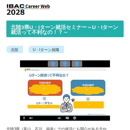
北陸3県U・Iターン就活セミナー～U・Iターン
就活って不利なの！？～
北陸
U・Iターン就職
北陸3県（富山、石川、福井）での就活にも関心がある方や