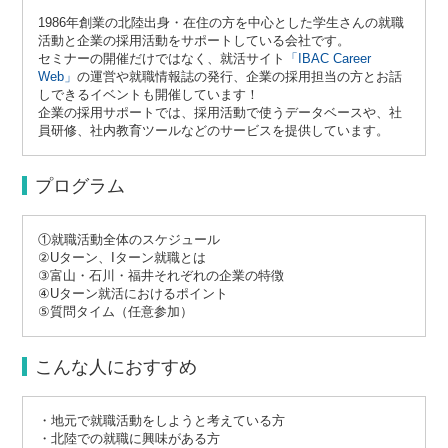
1986年創業の北陸出身・在住の方を中心とした学生さんの就職
活動と企業の採用活動をサポートしている会社です。
セミナーの開催だけではなく、就活サイト
「IBAC Career
Web」
の運営や就職情報誌の発行、企業の採用担当の方とお話
しできるイベントも開催しています！
企業の採用サポートでは、採用活動で使うデータベースや、社
員研修、社内教育ツールなどのサービスを提供しています。
プログラム
①就職活動全体のスケジュール
②Uターン、Iターン就職とは
③富山・石川・福井それぞれの企業の特徴
④Uターン就活におけるポイント
⑤質問タイム（任意参加）
こんな人におすすめ
・地元で就職活動をしようと考えている方
・北陸での就職に興味がある方