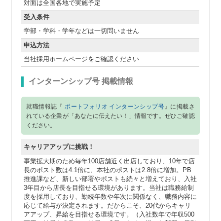
対面は全国各地で実施予定
受入条件
学部・学科・学年などは一切問いません
申込方法
当社採用ホームページをご確認ください
インターンシップ号 掲載情報
就職情報誌『
ポートフォリオ インターンシップ号
』に掲載さ
れている企業が「あなたに伝えたい！」情報です。ぜひご確認
ください。
キャリアアップに挑戦！
事業拡大期のため毎年100店舗近く出店しており、10年で店
長のポスト数は4.1倍に、本社のポストは2.8倍に増加。PB
推進課など、新しい部署やポストも続々と増えており、入社
3年目から店長を目指せる環境があります。当社は職務給制
度を採用しており、勤続年数や年次に関係なく、職務内容に
応じて給与が決定されます。だからこそ、20代からキャリ
アアップ、昇給を目指せる環境です。（入社数年で年収500