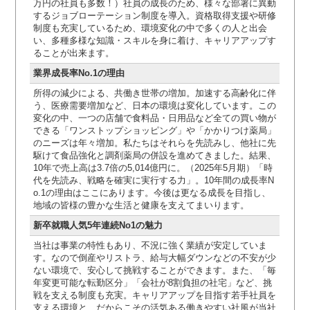
万円の社員も多数！）社員の成長のため、様々な部署に異動
するジョブローテーション制度を導入。資格取得支援や研修
制度も充実しているため、環境変化の中で多くの人と出会
い、多種多様な知識・スキルを身に着け、キャリアアップす
ることが出来ます。
業界成長率No.1の理由
所得の減少による、共働き世帯の増加。加速する高齢化に伴
う、医療需要増加など、日本の環境は変化しています。この
変化の中、一つの店舗で食料品・日用品など全ての買い物が
できる「ワンストップショッピング」や「かかりつけ薬局」
のニーズは年々増加。私たちはそれらを先読みし、他社に先
駆けて食品強化と調剤薬局の併設を進めてきました。結果、
10年で売上高は3.7倍の5,014億円に。（2025年5月期）「時
代を先読み、戦略を確実に実行する力」。10年間の成長率N
o.1の理由はここにあります。今後は更なる成長を目指し、
地域の皆様の豊かな生活と健康を支えてまいります。
新卒就職人気5年連続No1の魅力
当社は事業の特性もあり、不況に強く業績が安定していま
す。なので倒産やリストラ、給与大幅ダウンなどの不安が少
ない環境で、安心して挑戦することができます。また、「毎
年変更可能な転勤区分」「会社が8割負担の社宅」など、挑
戦を支える制度も充実。キャリアアップを目指す若手社員を
支える環境と、だからこその活気ある働きやすい社風が当社