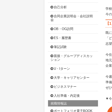
自己分析
学校
今の
合同企業説明会・会社説明
会
【1
OB・OG訪問
既に
ES・履歴書
「ど
志望
筆記試験
今住
面接・グループディスカッ
ション
地元
企業
U・Iターン
今週
大学・キャリアセンター
準備
ビジネスマナー
ぜひ
入社準備・内定後
▼今
就職情報誌
ポートフォリオ電子BOOK