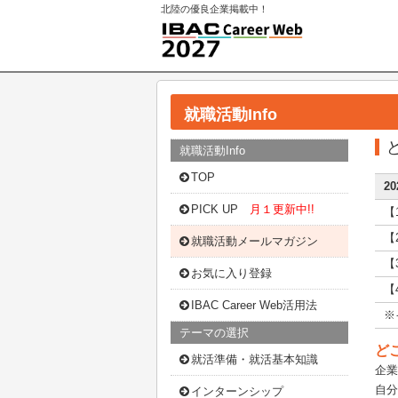
北陸の優良企業掲載中！
就職活動Info
就職活動Info
TOP
2
PICK UP
月１更新中!!
【
【
就職活動メールマガジン
【
お気に入り登録
【
IBAC Career Web活用法
※
テーマの選択
ど
就活準備・就活基本知識
企業
自分
インターンシップ