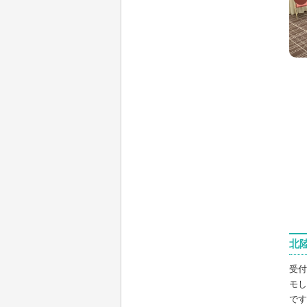
北
受付
モし
です