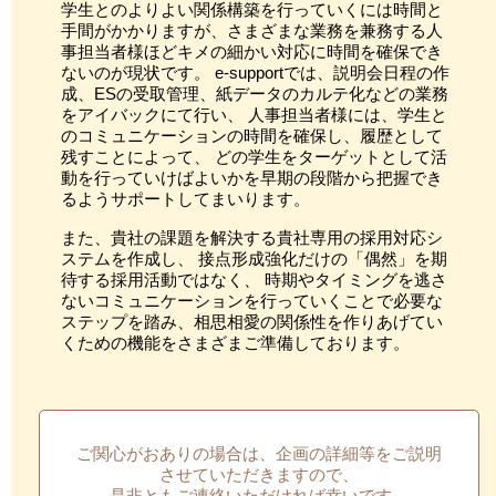
学生とのよりよい関係構築を行っていくには時間と
手間がかかりますが、さまざまな業務を兼務する人
事担当者様ほどキメの細かい対応に時間を確保でき
ないのが現状です。 e-supportでは、説明会日程の作
成、ESの受取管理、紙データのカルテ化などの業務
をアイバックにて行い、 人事担当者様には、学生と
のコミュニケーションの時間を確保し、履歴として
残すことによって、 どの学生をターゲットとして活
動を行っていけばよいかを早期の段階から把握でき
るようサポートしてまいります。
また、貴社の課題を解決する貴社専用の採用対応シ
ステムを作成し、 接点形成強化だけの「偶然」を期
待する採用活動ではなく、 時期やタイミングを逃さ
ないコミュニケーションを行っていくことで必要な
ステップを踏み、相思相愛の関係性を作りあげてい
くための機能をさまざまご準備しております。
ご関心がおありの場合は、企画の詳細等をご説明
させていただきますので、
是非ともご連絡いただければ幸いです。