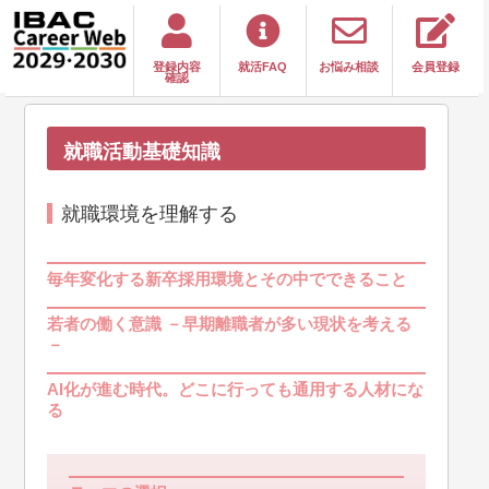
登録内容
就活FAQ
お悩み相談
会員登録
確認
就職活動基礎知識
就職環境を理解する
毎年変化する新卒採用環境とその中でできること
若者の働く意識 －早期離職者が多い現状を考える
－
AI化が進む時代。どこに行っても通用する人材にな
る