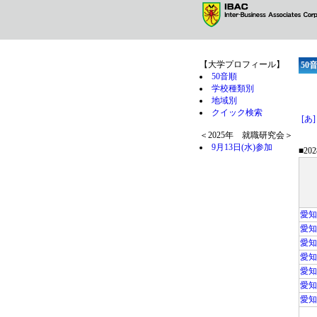
【大学プロフィール】
50
50音順
学校種類別
地域別
クイック検索
[あ]
＜2025年 就職研究会＞
9月13日(水)参加
■2
愛知
愛知
愛知
愛知
愛知
愛知
愛知