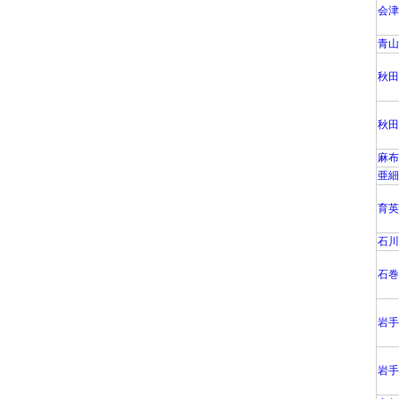
会津
青山
秋田
秋田
麻布
亜細
育英
石川
石巻
岩手
岩手