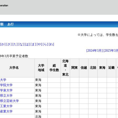
音順 あ行
※大学によっては、学生数
[か]
[さ]
[た]
[な]
[は]
[ま]
[や]
[ら]
[わ]
[2024年3月]
[2025年3
028年3月卒業予定者数
北海
大学
総
道
大学名
関東
信越
北陸
東海
近畿
地域
学生数
・
東北
大学
東海
学院大学
東海
学泉大学
東海
県立大学
東海
県立芸術大学
東海
工業大学
東海
産業大学
東海
北海