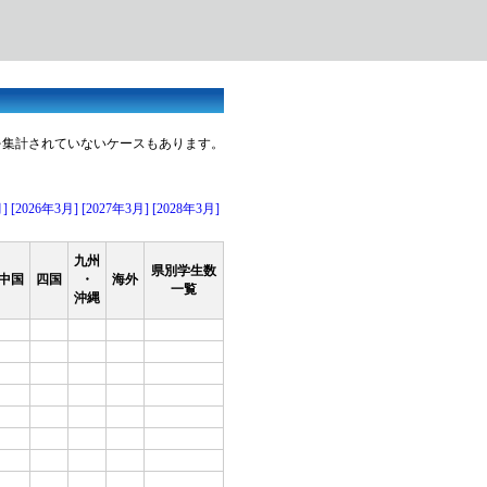
を集計されていないケースもあります。
月]
[2026年3月]
[2027年3月]
[2028年3月]
九州
県別学生数
中国
四国
・
海外
一覧
沖縄