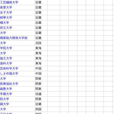
工芸繊維大学
近畿
産業大学
近畿
女子大学
近畿
精華大学
近畿
橘大学
近畿
府立大学
近畿
大学
近畿
職業能力開発大学校
近畿
大学
北陸
学院大学
東海
大学
東海
協立大学
東海
薬科大学
東海
芸術科学大学
中国
しき作陽大学
中国
大学
関東
医療福祉大学
関東
義塾大学
関東
学園大学
信越
院大学
関東
園大学
近畿
大学
四国