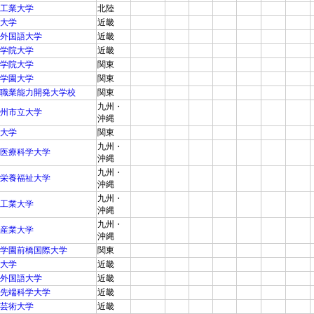
工業大学
北陸
大学
近畿
外国語大学
近畿
学院大学
近畿
学院大学
関東
学園大学
関東
職業能力開発大学校
関東
九州・
州市立大学
沖縄
大学
関東
九州・
医療科学大学
沖縄
九州・
栄養福祉大学
沖縄
九州・
工業大学
沖縄
九州・
産業大学
沖縄
学園前橋国際大学
関東
大学
近畿
外国語大学
近畿
先端科学大学
近畿
芸術大学
近畿