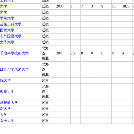
工科大学
四国
大学
近畿
2005
1
7
3
9
16
1825
大学
近畿
学院大学
近畿
芸術工科大学
近畿
国際大学
近畿
市外国語大学
近畿
女子大学
近畿
北海
千歳科学技術大学
道・
294
268
8
0
0
8
4
東北
北海
はこだて未来大学
道・
東北
院大学
関東
北海
教養大学
道・
東北
基督教大学
関東
舘大学
関東
大学
関東
女子大学
関東