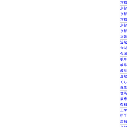
京都
京都
京都
京都
京都
京都
近畿
近畿
金城
金城
岐阜
岐阜
岐阜
倉敷
くら
群馬
群馬
慶應
敬和
工学
甲子
高知