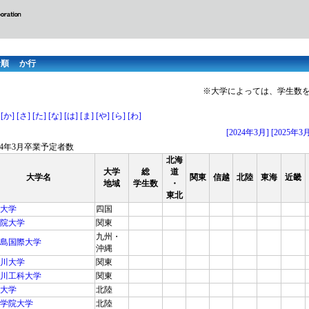
音順 か行
※大学によっては、学生数
[か]
[さ]
[た]
[な]
[は]
[ま]
[や]
[ら]
[わ]
[2024年3月]
[2025年3
024年3月卒業予定者数
北海
大学
総
道
大学名
関東
信越
北陸
東海
近畿
地域
学生数
・
東北
大学
四国
院大学
関東
九州・
島国際大学
沖縄
川大学
関東
川工科大学
関東
大学
北陸
学院大学
北陸