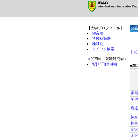
【大学プロフィール】
50
50音順
学校種類別
地域別
クイック検索
[あ]
＜2025年 就職研究会＞
9月13日(水)参加
■2
香川
学習
鹿児
神奈
神奈
金沢
金沢