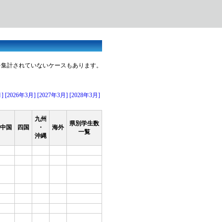
を集計されていないケースもあります。
月]
[2026年3月]
[2027年3月]
[2028年3月]
九州
県別学生数
中国
四国
・
海外
一覧
沖縄